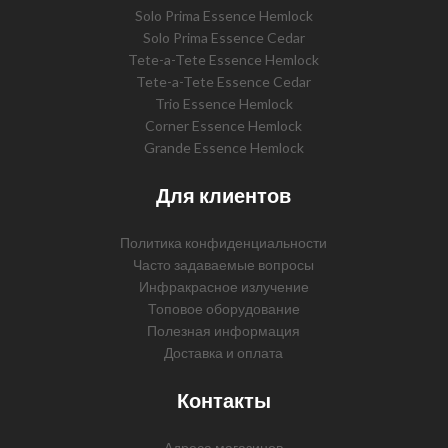
Solo Prima Essence Hemlock
Solo Prima Essence Cedar
Tete-a-Tete Essence Hemlock
Tete-a-Tete Essence Cedar
Trio Essence Hemlock
Corner Essence Hemlock
Grande Essence Hemlock
Для клиентов
Политика конфиденциальности
Часто задаваемые вопросы
Инфракрасное излучение
Топовое оборудование
Полезная информация
Доставка и оплата
Контакты
Адреса магазинов