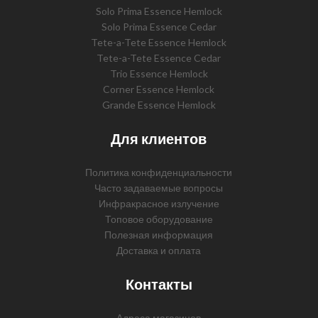
Solo Prima Essence Hemlock
Solo Prima Essence Cedar
Tete-a-Tete Essence Hemlock
Tete-a-Tete Essence Cedar
Trio Essence Hemlock
Corner Essence Hemlock
Grande Essence Hemlock
Для клиентов
Политика конфиденциальности
Часто задаваемые вопросы
Инфракрасное излучение
Топовое оборудование
Полезная информация
Доставка и оплата
Контакты
Адреса магазинов