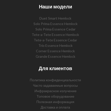
Наши модели
Duet Smart Hemlock
Solo Prima Essence Hemlock
Solo Prima Essence Cedar
Tete-a-Tete Essence Hemlock
Tete-a-Tete Essence Cedar
Trio Essence Hemlock
Corner Essence Hemlock
Grande Essence Hemlock
Для клиентов
Политика конфиденциальности
Часто задаваемые вопросы
Инфракрасное излучение
Топовое оборудование
Полезная информация
Доставка и оплата