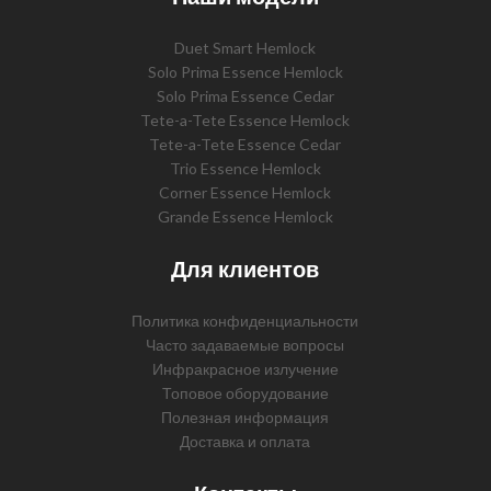
Duet Smart Hemlock
Solo Prima Essence Hemlock
Solo Prima Essence Cedar
Tete-a-Tete Essence Hemlock
Tete-a-Tete Essence Cedar
Trio Essence Hemlock
Corner Essence Hemlock
Grande Essence Hemlock
Для клиентов
Политика конфиденциальности
Часто задаваемые вопросы
Инфракрасное излучение
Топовое оборудование
Полезная информация
Доставка и оплата