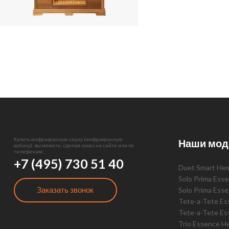
Купить инфракрасную сауну (инфракрасную
Наши мод
кабину): вы можете, сделав заказ на сайте или по
телефонам:
+7 (495) 730 51 40
Duet Smart He
Solo Prima Ess
Заказать звонок
Solo Prima Ess
Tete-a-Tete E
Tete-a-Tete Es
Trio Essence H