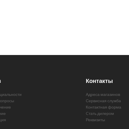
в
Контакты
циальности
Адреса магазинов
вопросы
Сервисная служба
чение
Контактная форма
ние
Cтать дилером
ция
Реквизиты