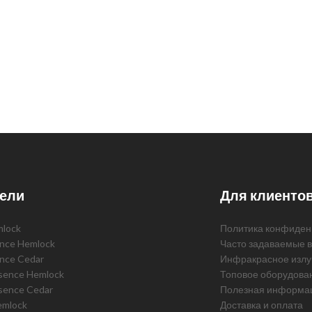
ели
Для клиенто
mlock
Политика конфиден
ence Hemlock
Часто задаваемые 
ence Cedar
Инфракрасное излу
ssence Hemlock
Топовое оборудова
sence Cedar
Полезная информа
emlock
Доставка и оплата