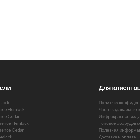
ели
Для клиенто
mlock
Политика конфиден
ence Hemlock
Часто задаваемые 
ence Cedar
Инфракрасное излу
ssence Hemlock
Топовое оборудова
sence Cedar
Полезная информа
emlock
Доставка и оплата