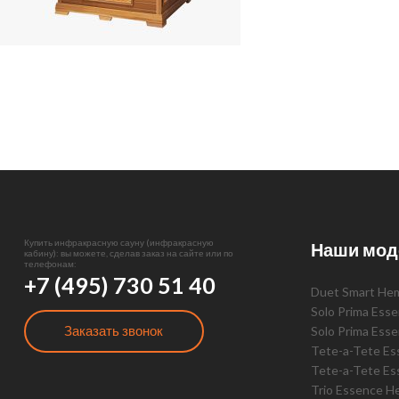
Купить инфракрасную сауну (инфракрасную
Наши мод
кабину): вы можете, сделав заказ на сайте или по
телефонам:
+7 (495) 730 51 40
Duet Smart He
Solo Prima Ess
Заказать звонок
Solo Prima Ess
Tete-a-Tete E
Tete-a-Tete Es
Trio Essence H