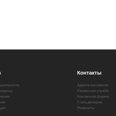
в
Контакты
циальности
Адреса магазинов
вопросы
Сервисная служба
чение
Контактная форма
ние
Cтать дилером
ция
Реквизиты