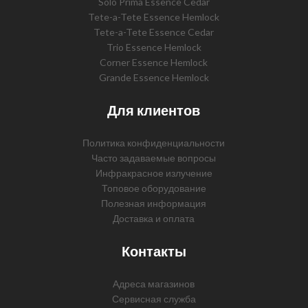
Solo Prima Essence Cedar
Tete-a-Tete Essence Hemlock
Tete-a-Tete Essence Cedar
Trio Essence Hemlock
Corner Essence Hemlock
Grande Essence Hemlock
Для клиентов
Политика конфиденциальности
Часто задаваемые вопросы
Инфракрасное излучение
Топовое оборудование
Полезная информация
Доставка и оплата
Контакты
Адреса магазинов
Сервисная служба