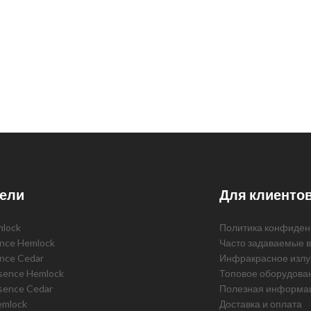
ели
Для клиенто
mlock
Политика конфиден
ence Hemlock
Часто задаваемые 
ence Cedar
Инфракрасное излу
ssence Hemlock
Топовое оборудова
sence Cedar
Полезная информа
emlock
Доставка и оплата