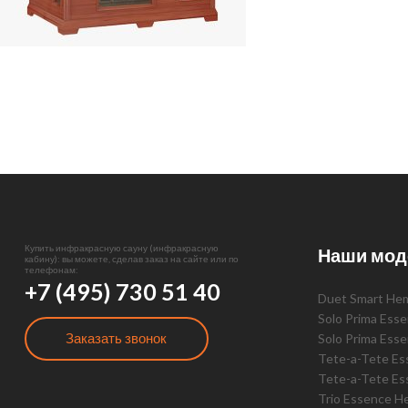
Купить инфракрасную сауну (инфракрасную
Наши мод
кабину): вы можете, сделав заказ на сайте или по
телефонам:
+7 (495) 730 51 40
Duet Smart He
Solo Prima Ess
Заказать звонок
Solo Prima Ess
Tete-a-Tete E
Tete-a-Tete Es
Trio Essence H