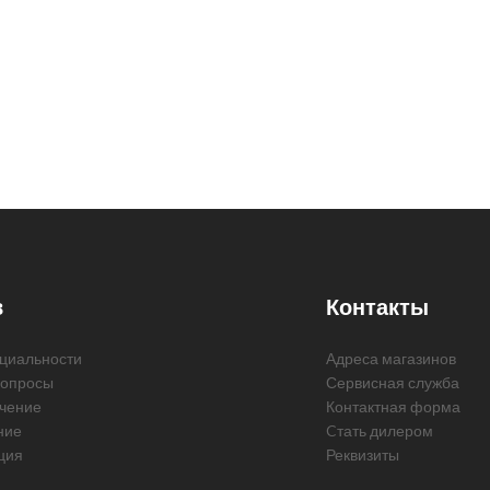
в
Контакты
циальности
Адреса магазинов
вопросы
Сервисная служба
чение
Контактная форма
ние
Cтать дилером
ция
Реквизиты