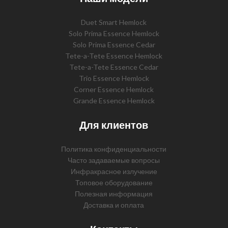
Duet Smart Hemlock
Solo Prima Essence Hemlock
Solo Prima Essence Cedar
Tete-a-Tete Essence Hemlock
Tete-a-Tete Essence Cedar
Trio Essence Hemlock
Corner Essence Hemlock
Grande Essence Hemlock
Для клиентов
Политика конфиденциальности
Часто задаваемые вопросы
Инфракрасное излучение
Топовое оборудование
Полезная информация
Доставка и оплата